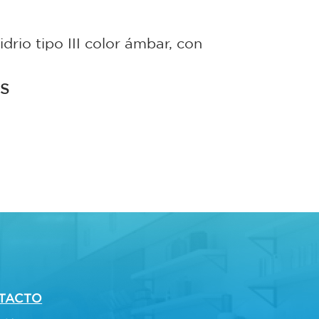
io tipo III color ámbar, con
ES
TACTO