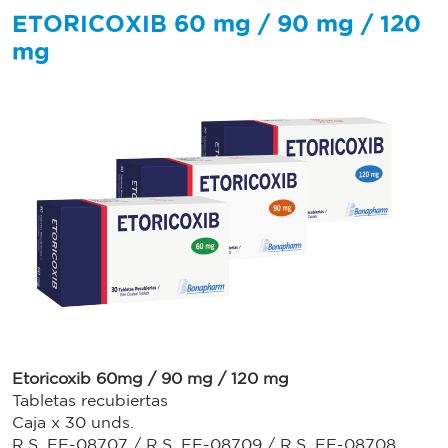
ETORICOXIB 60 mg / 90 mg / 120
mg
Etoricoxib 60mg / 90 mg / 120 mg
Tabletas recubiertas
Caja x 30 unds.
R.S. EE-08707 / R.S. EE-08709 / R.S. EE-08708