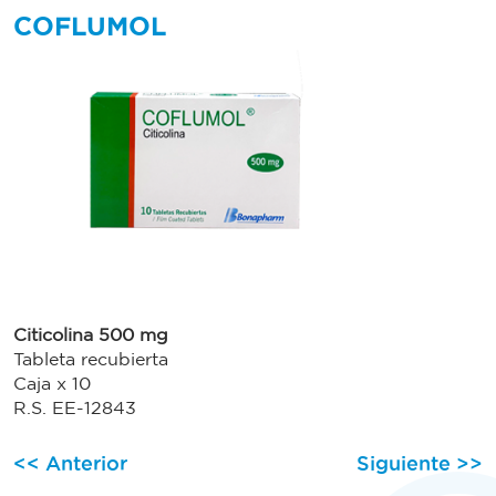
COFLUMOL
Citicolina 500 mg
Tableta recubierta
Caja x 10
R.S. EE-12843
Navegación
<< Anterior
Siguiente >>